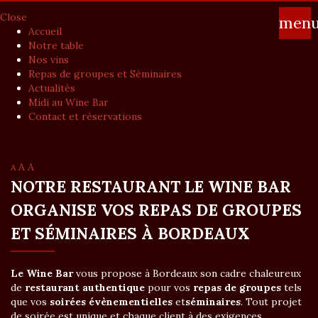
Close
men
Accueil
Notre table
Nos vins
Repas de groupes et Séminaires
Actualités
Midi au Wine Bar
Contact et réservations
A
A
A
NOTRE RESTAURANT LE WINE BAR
ORGANISE VOS REPAS DE GROUPES
ET SÉMINAIRES À BORDEAUX
Le Wine Bar
vous propose à Bordeaux son cadre chaleureux
de
restaurant authentique
pour vos
repas de groupes
tels
que vos
soirées évènementielles
et
séminaires
. Tout projet
de soirée est unique et chaque client à des exigences