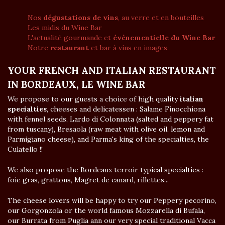
Nos
dégustations de vins
, au verre et en bouteilles
Les midis du Wine Bar
L'actualité gourmande et
évènementielle du Wine Bar
Notre
restaurant
et bar à vins en images
YOUR FRENCH AND ITALIAN RESTAURANT
IN BORDEAUX, LE WINE BAR
We propose to our guests a choice of high quality
italian
specialties
, cheeses and delicatessen : Salame Finocchiona
with fennel seeds, Lardo di Colonnata (salted and peppery fat
from tuscany), Bresaola (raw meat with olive oil, lemon and
Parmigiano cheese), and Parma's king of the specialties, the
Culatello !!
We also propose the Bordeaux terroir typical specialties :
foie gras, grattons, Magret de canard, rillettes...
The cheese lovers will be happy to try our Peppery pecorino,
our Gorgonzola or the world famous Mozzarella di Bufala,
our Burrata from Puglia ann our very special traditional Vacca