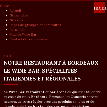
Close
men
Accueil
Notre table
Nos vins
Repas de groupes et Séminaires
Actualités
Midi au Wine Bar
Contact et réservations
A
A
A
NOTRE RESTAURANT À BORDEAUX
LE WINE BAR, SPÉCIALITÉS
ITALIENNES ET RÉGIONALES
Au
Wine Bar
,
restaurant
et
bar à vins
du quartier St Pierre,
au cœur du vieux
Bordeaux
, Emmanuel et Giancarlo seront
heureux de vous régaler avec des produits simples et de
grande qualité, en fonction des saisons et des régions.