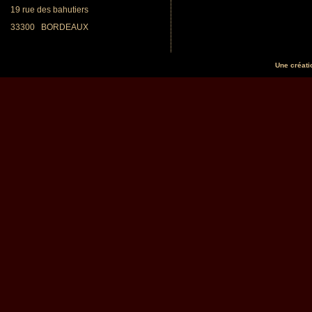
19 rue des bahutiers
33300
BORDEAUX
Une créat