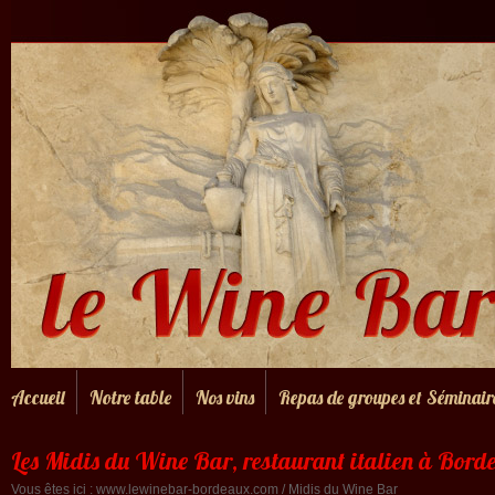
Accueil
Notre table
Nos vins
Repas de groupes et Séminair
Les Midis du Wine Bar, restaurant italien à Bord
Vous êtes ici :
www.lewinebar-bordeaux.com
/ Midis du Wine Bar