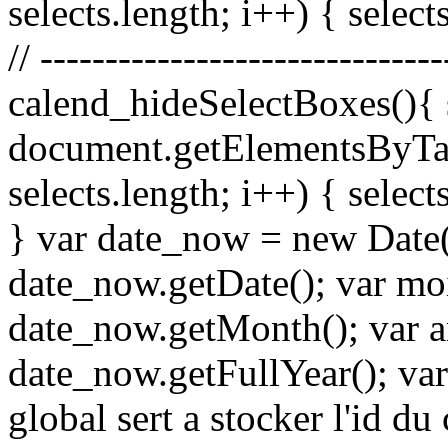
selects.length; i++) { selects
// ------------------------------
calend_hideSelectBoxes(){ 
document.getElementsByTagN
selects.length; i++) { selects
} var date_now = new Date(
date_now.getDate(); var mo
date_now.getMonth(); var 
date_now.getFullYear(); var 
global sert a stocker l'id du