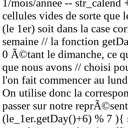
1/mois/annee -- str_calend +=
cellules vides de sorte que l
(le 1er) soit dans la case c
semaine // la fonction getD
0 Ã©tant le dimanche, ce qu
que nous avons // choisi po
l'on fait commencer au lundi
On utilise donc la correspo
passer sur notre reprÃ©sent
(le_1er.getDay()+6) % 7 ){ s