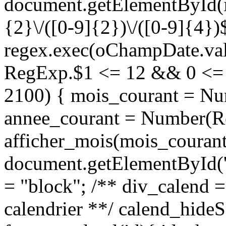
document.getElementById(i
{2}\/([0-9]{2})\/([0-9]{4})$
regex.exec(oChampDate.val
RegExp.$1 <= 12 && 0 <=
2100) { mois_courant = Nu
annee_courant = Number(R
afficher_mois(mois_courant
document.getElementById('
= "block"; /** div_calend =
calendrier **/ calend_hideS