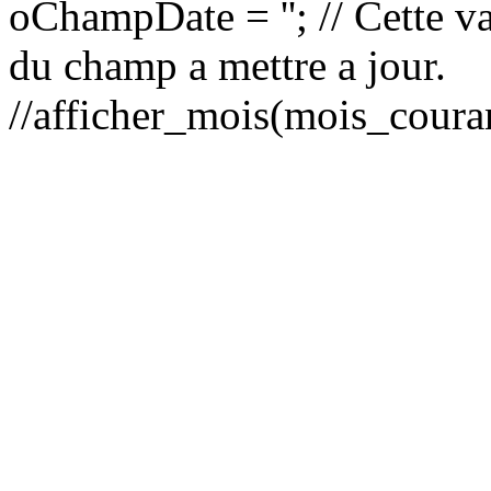
oChampDate = ''; // Cette var
du champ a mettre a jour.
//afficher_mois(mois_coura