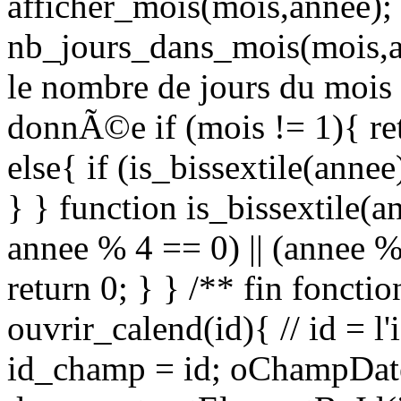
afficher_mois(mois,annee); 
nb_jours_dans_mois(mois,an
le nombre de jours du mois
donnÃ©e if (mois != 1){ re
else{ if (is_bissextile(annee
} } function is_bissextile(
annee % 4 == 0) || (annee %
return 0; } } /** fin fonctio
ouvrir_calend(id){ // id = 
id_champ = id; oChampDat