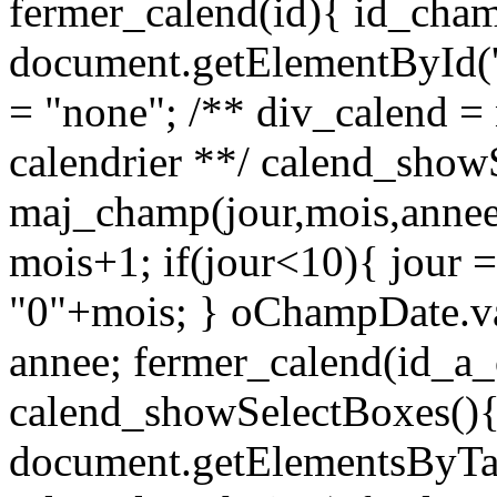
fermer_calend(id){ id_cham
document.getElementById('
= "none"; /** div_calend = 
calendrier **/ calend_show
maj_champ(jour,mois,annee
mois+1; if(jour<10){ jour 
"0"+mois; } oChampDate.val
annee; fermer_calend(id_a_
calend_showSelectBoxes(){ 
document.getElementsByTagN