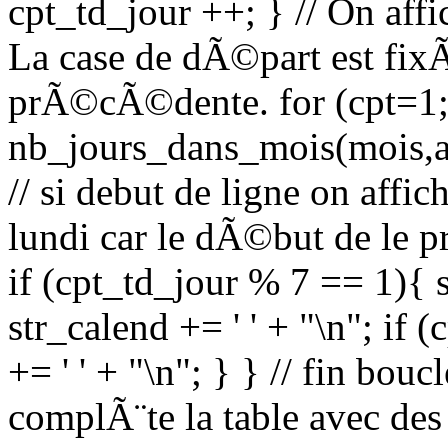
cpt_td_jour ++; } // On affi
La case de dÃ©part est fix
prÃ©cÃ©dente. for (cpt=1;
nb_jours_dans_mois(mois,a
// si debut de ligne on affic
lundi car le dÃ©but de le 
if (cpt_td_jour % 7 == 1){ s
str_calend += ' ' + "\n"; if
+= ' ' + "\n"; } } // fin bouc
complÃ¨te la table avec des 