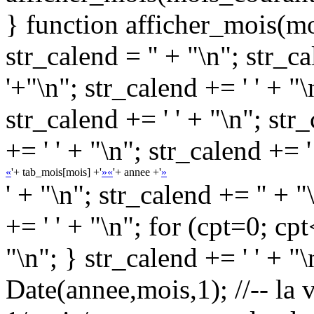
} function afficher_mois(m
str_calend = '' + "\n"; str_ca
'+"\n"; str_calend += ' ' + "\
str_calend += ' ' + "\n"; str
+= ' ' + "\n"; str_calend += '
«
'+ tab_mois[mois] +'
»
«
'+ annee +'
»
' + "\n"; str_calend += '' + 
+= ' ' + "\n"; for (cpt=0; cp
"\n"; } str_calend += ' ' + 
Date(annee,mois,1); //-- la 