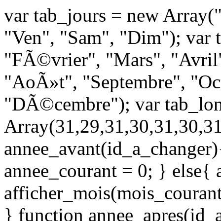
var tab_jours = new Array(
"Ven", "Sam", "Dim"); var 
"FÃ©vrier", "Mars", "Avril",
"AoÃ»t", "Septembre", "Oc
"DÃ©cembre"); var tab_lo
Array(31,29,31,30,31,30,31
annee_avant(id_a_changer){
annee_courant = 0; } else{ 
afficher_mois(mois_courant
} function annee_apres(id_