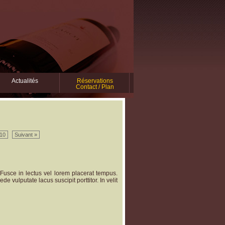
Actualités
Réservations
Contact / Plan
10
Suivant »
o. Fusce in lectus vel lorem placerat tempus.
de vulputate lacus suscipit porttitor. In velit