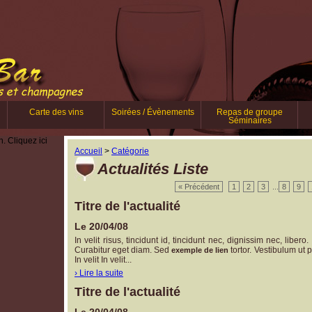
Carte des vins
Soirées / Évènements
Repas de groupe
Séminaires
. Cliquez ici
Accueil
>
Catégorie
Actualités Liste
« Précédent
1
2
3
...
8
9
Titre de l'actualité
Le 20/04/08
In velit risus, tincidunt id, tincidunt nec, dignissim nec, liber
Curabitur eget diam. Sed
tortor. Vestibulum ut pe
exemple de lien
In velit In velit...
› Lire la suite
Titre de l'actualité