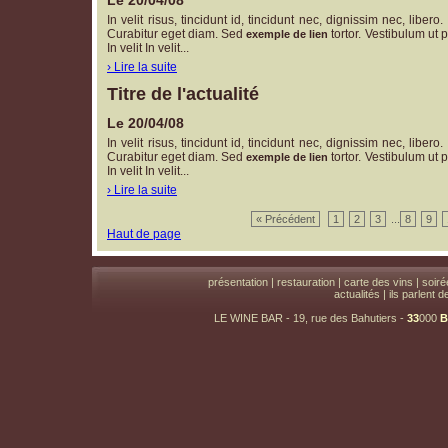
Le 20/04/08
In velit risus, tincidunt id, tincidunt nec, dignissim nec, liber
Curabitur eget diam. Sed
tortor. Vestibulum ut pe
exemple de lien
In velit In velit...
› Lire la suite
Titre de l'actualité
Le 20/04/08
In velit risus, tincidunt id, tincidunt nec, dignissim nec, liber
Curabitur eget diam. Sed
tortor. Vestibulum ut pe
exemple de lien
In velit In velit...
› Lire la suite
« Précédent
1
2
3
...
8
9
Haut de page
présentation
|
restauration
|
carte des vins
|
soir
actualités
|
ils parlent 
LE WINE BAR
- 19, rue des Bahutiers -
33
000
B