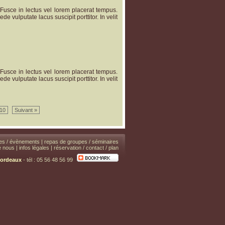
o. Fusce in lectus vel lorem placerat tempus.
de vulputate lacus suscipit porttitor. In velit
o. Fusce in lectus vel lorem placerat tempus.
de vulputate lacus suscipit porttitor. In velit
10
Suivant »
ées / évènements
|
repas de groupes / séminaires
de nous
|
infos légales
|
réservation / contact / plan
ordeaux
- tél : 05 56 48 56 99